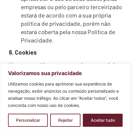
empresas ou pelo parceiro terceirizado
estará de acordo com a sua própria
política de privacidade, porém não
estará coberta pela nossa Política de
Privacidade.
6. Cookies
Usamos cookies para garantir que você tire
o máximo proveito do nosso site.
Valorizamos sua privacidade
Utilizamos cookies para aprimorar sua experiência de
Cookies são pequenos arquivos de texto que
navegação, exibir anúncios ou conteúdo personalizado e
armazenamos no dispositivo que você usa
analisar nosso tráfego. Ao clicar em “Aceitar todos”, você
para acessar o site. Os cookies nos
concorda com nosso uso de cookies.
permitem monitorar o uso do software e
simplificar o uso do site. Por exemplo, um
Personalizar
Rejeitar
Aceitar tudo
cookie temporário também é usado para