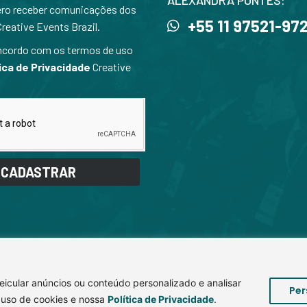
ALEXANDRA PONTES:
ero receber comunicações dos
+55 11 97521-97
Creative Events Brazil.
ncordo com os termos de uso
ica de Privacidade
Creative
.
CADASTRAR
icular anúncios ou conteúdo personalizado e analisar
Per
© LAAD Security 2026 – Todos os direitos reservados.
o uso de cookies e nossa
Política de Privacidade
.